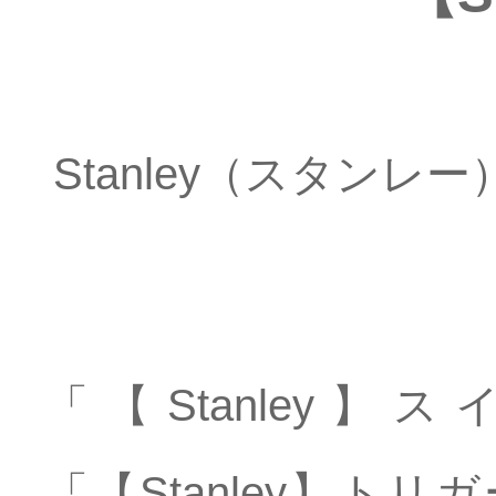
Stanley（スタン
「【Stanley
「【Stanley】ト