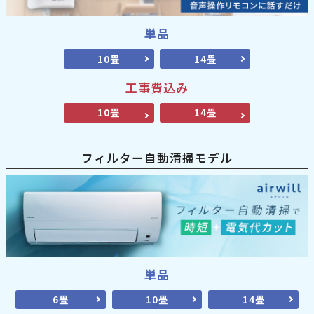
単品
10畳
14畳
工事費込み
10畳
14畳
フィルター自動清掃モデル
単品
6畳
10畳
14畳