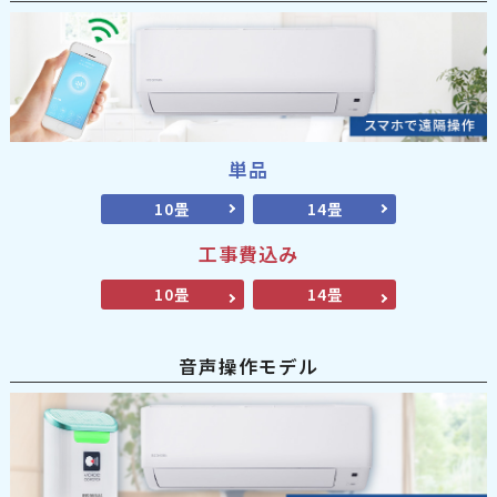
単品
10畳
14畳
工事費込み
10畳
14畳
音声操作モデル