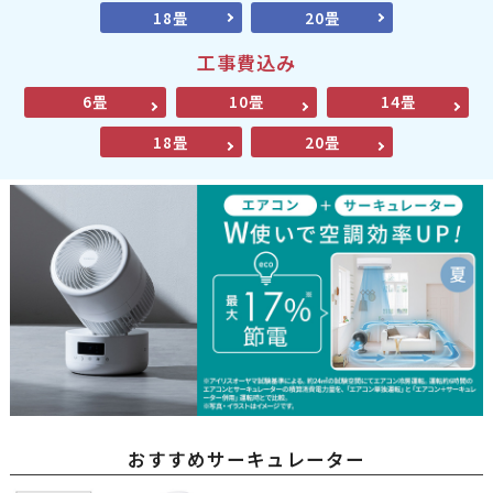
18畳
20畳
工事費込み
6畳
10畳
14畳
18畳
20畳
おすすめサーキュレーター