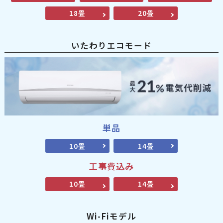
18畳
20畳
いたわりエコモード
単品
10畳
14畳
工事費込み
10畳
14畳
Wi-Fiモデル