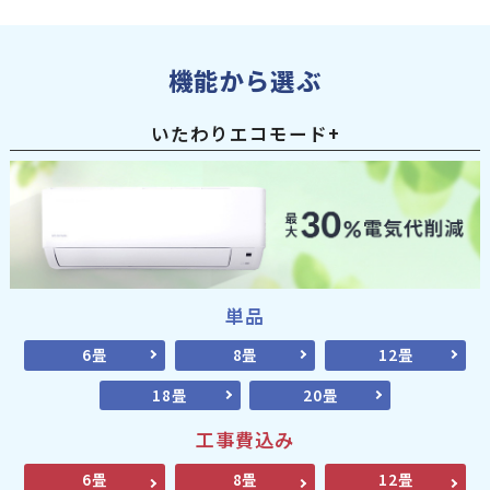
機能から選ぶ
いたわりエコモード+
単品
6畳
8畳
12畳
18畳
20畳
工事費込み
6畳
8畳
12畳