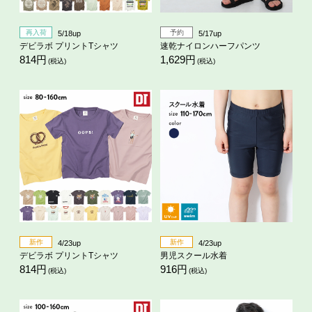
再入荷
予約
5/18up
5/17up
デビラボ プリントTシャツ
速乾ナイロンハーフパンツ
814円
1,629円
(税込)
(税込)
新作
新作
4/23up
4/23up
デビラボ プリントTシャツ
男児スクール水着
814円
916円
(税込)
(税込)