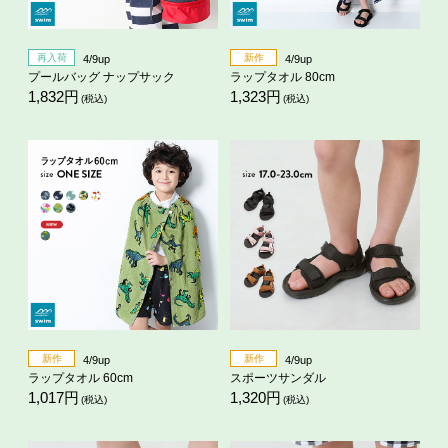
再入荷
新作
4/9up
4/9up
プールバッグ ナップサック
ラップタオル 80cm
1,832円
1,323円
(税込)
(税込)
新作
新作
4/9up
4/9up
ラップタオル 60cm
スポーツサンダル
1,017円
1,320円
(税込)
(税込)