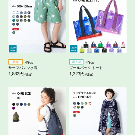
新作
再入荷
4/9up
4/9up
サーフパンツ水着
プールバック トート
1,832円
1,323円
(税込)
(税込)