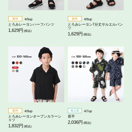
新作
新作
4/9up
4/9up
とろみレーヨンハーフパンツ
とろみレーヨン7分丈サルエルパン
ツ
1,629円
(税込)
1,629円
(税込)
新作
再入荷
4/9up
4/7up
とろみレーヨンオープンカラーシ
甚平
ャツ
2,036円
(税込)
1,832円
(税込)