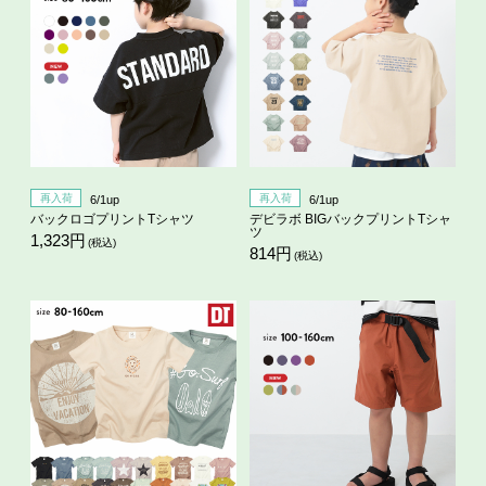
再入荷
再入荷
6/1up
6/1up
バックロゴプリントTシャツ
デビラボ BIGバックプリントTシャ
ツ
1,323円
(税込)
814円
(税込)