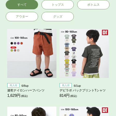
すべて
トップス
ボトムス
アウター
グッズ
再入荷
再入荷
6/8up
6/1up
速乾ナイロンハーフパンツ
デビラボ バックプリントTシャツ
1,629円
814円
(税込)
(税込)