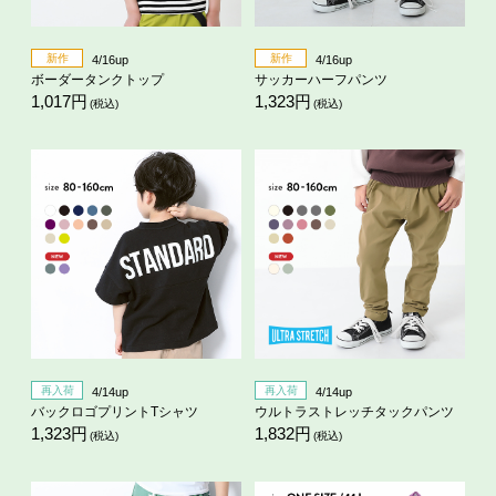
新作
新作
4/16up
4/16up
ボーダータンクトップ
サッカーハーフパンツ
1,017円
1,323円
(税込)
(税込)
再入荷
再入荷
4/14up
4/14up
バックロゴプリントTシャツ
ウルトラストレッチタックパンツ
1,323円
1,832円
(税込)
(税込)