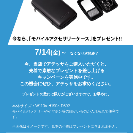
7/14
(金)～
なくなり次第終了
今、当店でアテッサをご購入いただくと、
先着で素敵なプレゼントを差し上げる
キャンペーンを実施中です。
この機会にぜひ、アテッサをお求めください。
プレゼントの数には限りがございますので、お早めに。
本体サイズ：W110× H190× D30?
モバイルバッテリーやイヤホン等の細かいものが入れられて便利で
す。
※画像はイメージです。見本の小物はプレゼントに含まれません。