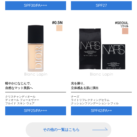
SPF30/PA+++
SPF27
軽やかになじんで、
光を操り、
自然なマット美肌へ
立体感ある肌に演出
クリスチャンディオール
ナーズ
ディオール フォーエヴァー
ライトリフレクティングセラム
フルイド スキン ウェア
クッションファンデーション レフィル
SPF25/PA+++
SPF42/PA++
その他の一覧はこちら