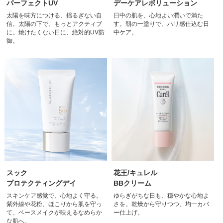
パーフェクトUV
デーケアレボリューション
太陽を味方につける、揺るぎない自
日中の肌を、心地よい潤いで満た
信。太陽の下で、もっとアクティブ
す。朝の一塗りで、ハリ感仕込む日
に。焼けたくない日に、絶対的UV防
中ケア。
御。
スック
花王/キュレル
プロテクティングデイ
BBクリーム
スキンケア感覚で、心地よく守る。
ゆらぎがちな日も、穏やかな心地よ
紫外線や花粉、ほこりから肌を守っ
さを。乾燥から守りつつ、均一カバ
て、ベースメイクが映えるなめらか
ー仕上げ。
な肌へ。