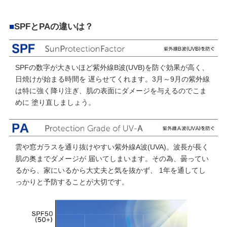
■
SPFとPAの違いは？
SPFの数字が大きいほど紫外線B波(UVB)を防ぐ効果が高く、
日焼けが始まる時間を 遅らせてくれます。3月～9月の紫外線
は特に強く降り注ぎ、肌の表面にダメージを与えるのでこま
めに 塗り直しましょう。
雲や窓ガラスを通り抜けやすい紫外線A波(UVA)。波長が長く
肌の奥までダメージが 届いてしまいます。その為、曇ってい
るから、家にいるから大丈夫と気を抜かず、 1年を通してし
っかりと予防することが大切です。