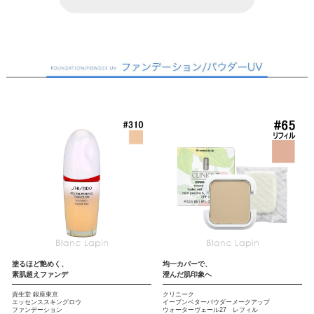
塗るほど艶めく、
均一カバーで、
素肌超えファンデ
澄んだ肌印象へ
資生堂 銀座東京
クリニーク
エッセンススキングロウ
イーブンベターパウダーメークアップ
ファンデーション
ウォーターヴェール27 レフィル