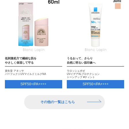
低刺激処方で繊細な肌を
うるおって、さらり
やさしく保湿して守る
自然に明るい肌印象へ
資生堂 アネッサ
ラロッシュポゼ
パーフェクトUVマイルドミルクNA
UVイデアXLプロテクション
トーンアップ #ティント
SPF50+/PA++++
SPF50+/PA++++
その他の一覧はこちら