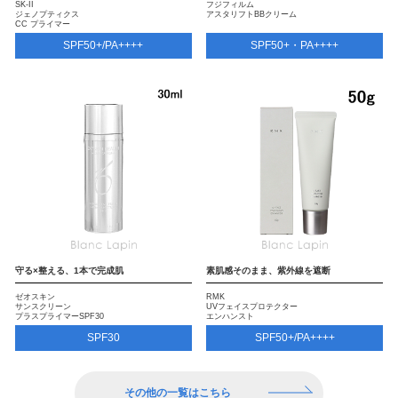
SK-II
フジフィルム
ジェノプティクス
アスタリフトBBクリーム
CC プライマー
SPF50+/PA++++
SPF50+・PA++++
守る×整える、1本で完成肌
素肌感そのまま、紫外線を遮断
ゼオスキン
RMK
サンスクリーン
UVフェイスプロテクター
プラスプライマーSPF30
エンハンスト
SPF30
SPF50+/PA++++
その他の一覧はこちら