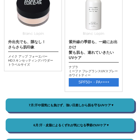
外出先でも、隙なし！
紫外線の季節も、一緒にお出
さらさら肌印象
かけ
髪も肌も、連れていきたい
メイク アップ フォーエバー
UVケア
HDスキンセッティングパウダー
トラベルサイズ
ナプラ
ミーファ フレグランスUVスプレー
ホワイトティー
SPF50+・PA++++
7月:汗や湿気にも負けず、強い日差しから肌を守るUVケア▼
6月:汗・皮脂によるくずれが気になる季節のUVケア▼