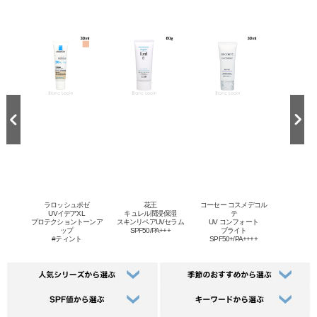
ラロッシュポゼ
花王
コーセー コスメデコル
ーショ
UVイデアXL
キュレル潤浸保湿
テ
ブ
レッジ
プロテクショントーンア
スキンリペアUVセラム
UV コンフォート
クッション
ップ
SPF50/PA+++
ブライト
#ティント
SPF50+/PA++++