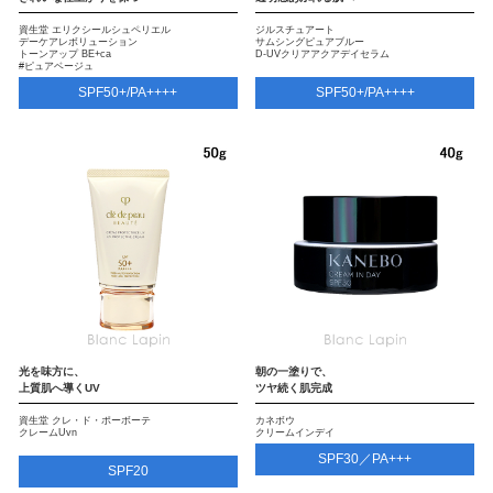
資生堂 エリクシールシュペリエル
ジルスチュアート
デーケアレボリューション
サムシングピュアブルー
トーンアップ BE+ca
D-UVクリアアクアデイセラム
#ピュアベージュ
SPF50+/PA++++
SPF50+/PA++++
光を味方に、
朝の一塗りで、
上質肌へ導くUV
ツヤ続く肌完成
資生堂 クレ・ド・ポーボーテ
カネボウ
クレームUvn
クリームインデイ
SPF30／PA+++
SPF20