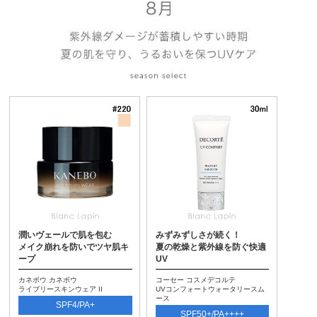
潤いヴェールで肌を包む
みずみずしさが続く！
メイク崩れを防いでツヤ肌キ
夏の乾燥と紫外線を防ぐ快適
ープ
UV
カネボウ カネボウ
コーセー コスメデコルテ
ライブリースキンウェア II
UVコンフォートウォータリースム
ース
SPF4/PA+
SPF50+/PA++++