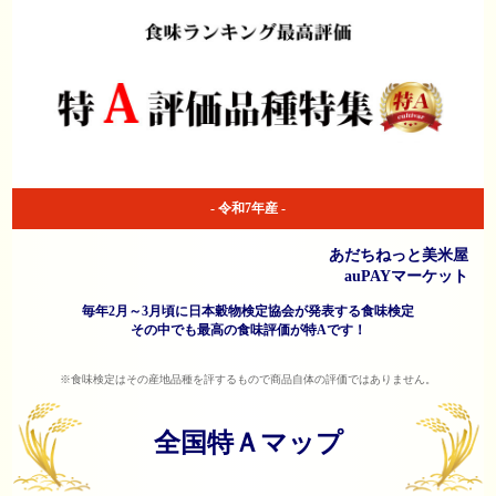
- 令和7年産 -
あだちねっと美米屋
auPAYマーケット
毎年2月～3月頃に日本穀物検定協会が発表する食味検定
その中でも最高の食味評価が特Aです！
※食味検定はその産地品種を評するもので商品自体の評価ではありません。
全国特Ａマップ