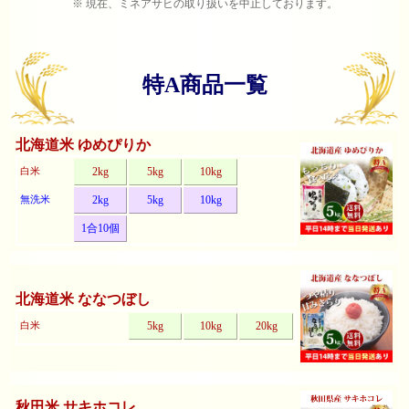
※ 現在、ミネアサヒの取り扱いを中止しております。
特A商品一覧
北海道米 ゆめぴりか
白米
2kg
5kg
10kg
無洗米
2kg
5kg
10kg
1合10個
北海道米 ななつぼし
白米
5kg
10kg
20kg
秋田米 サキホコレ