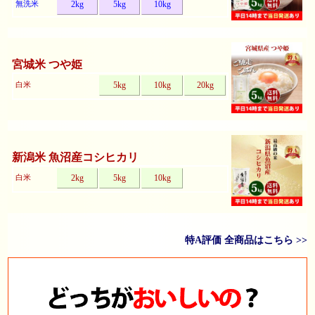
無洗米
2kg
5kg
10kg
宮城米 つや姫
白米
5kg
10kg
20kg
新潟米 魚沼産コシヒカリ
白米
2kg
5kg
10kg
特A評価 全商品はこちら >>