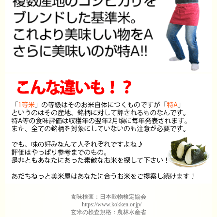
食味検査：日本穀物検定協会
https://www.kokken.or.jp/
玄米の検査規格：農林水産省