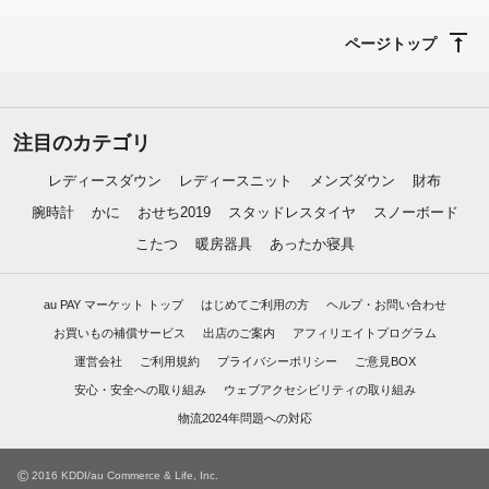
ページトップ
注目のカテゴリ
レディースダウン
レディースニット
メンズダウン
財布
腕時計
かに
おせち2019
スタッドレスタイヤ
スノーボード
こたつ
暖房器具
あったか寝具
au PAY マーケット トップ
はじめてご利用の方
ヘルプ・お問い合わせ
お買いもの補償サービス
出店のご案内
アフィリエイトプログラム
運営会社
ご利用規約
プライバシーポリシー
ご意見BOX
安心・安全への取り組み
ウェブアクセシビリティの取り組み
物流2024年問題への対応
©
2016 KDDI/au Commerce & Life, Inc.