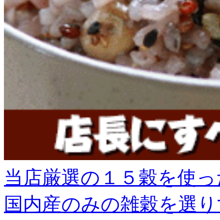
当店厳選の１５穀を使っ
国内産のみの雑穀を選り