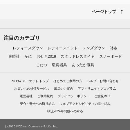
ページトップ
注目のカテゴリ
レディースダウン
レディースニット
メンズダウン
財布
腕時計
かに
おせち2019
スタッドレスタイヤ
スノーボード
こたつ
暖房器具
あったか寝具
au PAY マーケット トップ
はじめてご利用の方
ヘルプ・お問い合わせ
お買いもの補償サービス
出店のご案内
アフィリエイトプログラム
運営会社
ご利用規約
プライバシーポリシー
ご意見BOX
安心・安全への取り組み
ウェブアクセシビリティの取り組み
物流2024年問題への対応
©
2016 KDDI/au Commerce & Life, Inc.