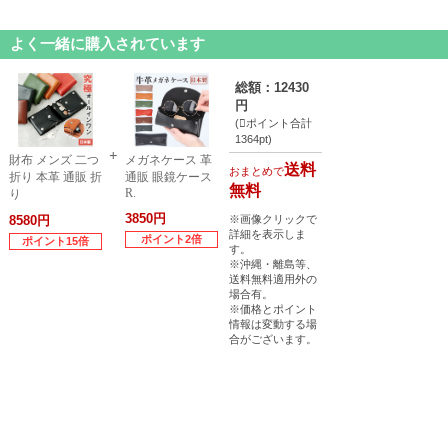
よく一緒に購入されています
総額：12430
円
(
ポイント合計
1364pt)
財布 メンズ 二つ
メガネケース 革
送料
おまとめで
折り 本革 通販 折
通販 眼鏡ケース
無料
R.
り
3850円
※画像クリックで
8580円
詳細を表示しま
ポイント2倍
ポイント15倍
す。
※沖縄・離島等、
送料無料適用外の
場合有。
※価格とポイント
情報は変動する場
合がございます。