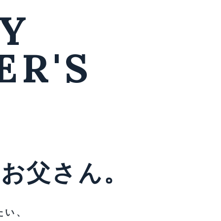
Y
ER'S
、
お
父
さ
ん
。
たい、