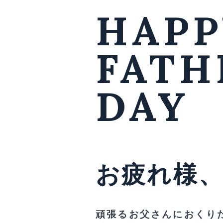
HAPP
FATH
DAY
お
疲
れ
様
頑張るお父さんにおくり