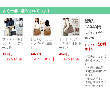
よく一緒に購入されています
総額：
13043円
(
ポイント合計
1822pt)
ワンハンドル シ
ショルダー リュ
トートバッグ ポ
ョルダー レディ
ック 2WAY 通販
ーチ付き 通販 ト
送料
おまとめで
ース 通
シ
ートバ
無料
3960円
4463円
4620円
※画像クリックで
ポイント15倍
ポイント12倍
ポイント15倍
詳細を表示しま
す。
※沖縄・離島等、
送料無料適用外の
場合有。
※価格とポイント
情報は変動する場
合がございます。