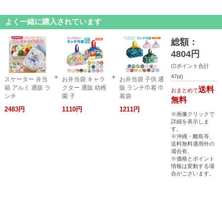
よく一緒に購入されています
総額：
4804円
(
ポイント合計
47pt)
スケーター 弁当
お弁当袋 キャラ
お弁当袋 子供 通
箱 アルミ 通販 ラ
クター 通販 幼稚
販 ランチ巾着 巾
送料
おまとめで
ンチ
園 子
着袋
無料
2483円
1110円
1211円
※画像クリックで
詳細を表示しま
す。
※沖縄・離島等、
送料無料適用外の
場合有。
※価格とポイント
情報は変動する場
合がございます。