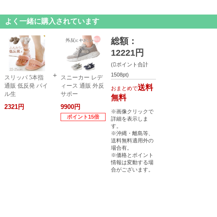
よく一緒に購入されています
総額：
12221円
(
ポイント合計
1508pt)
スリッパ 5本指
スニーカー レデ
通販 低反発 パイ
ィース 通販 外反
送料
おまとめで
ル生
サポー
無料
2321円
9900円
※画像クリックで
ポイント15倍
詳細を表示しま
す。
※沖縄・離島等、
送料無料適用外の
場合有。
※価格とポイント
情報は変動する場
合がございます。