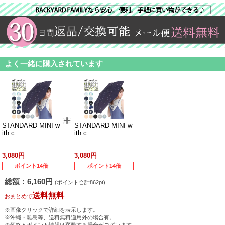
よく一緒に購入されています
STANDARD MINI w
STANDARD MINI w
ith c
ith c
3,080円
3,080円
ポイント14倍
ポイント14倍
総額：6,160円
(
ポイント合計862pt)
送料無料
おまとめで
※画像クリックで詳細を表示します。
※沖縄・離島等、送料無料適用外の場合有。