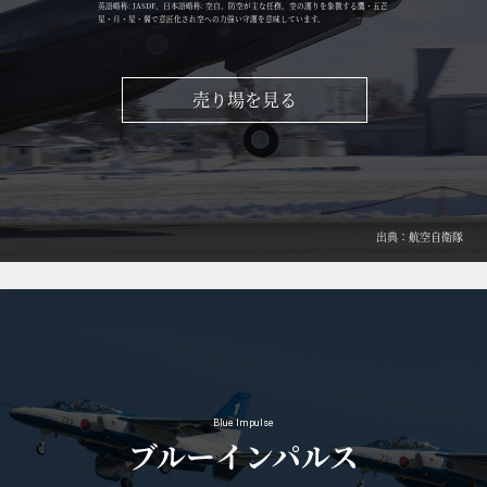
英語略称: JASDF、日本語略称: 空自。防空が主な任務。空の護りを象徴する鷹・五芒
星・月・星・翼で意匠化され空への力強い守護を意味しています。
売り場を見る
出典：航空自衛隊
Blue Impulse
ブルーインパルス