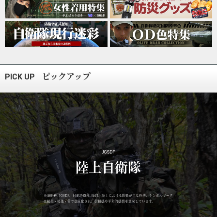
ピックアップ
PICK UP
JGSDF
陸上自衛隊
英語略称: JGSDF、日本語略称: 陸自。陸上における防衛が主な任務。シンボルマーク
は桜星・桜葉・蕾で意匠化され、信頼感や平和的感情を意味しています。