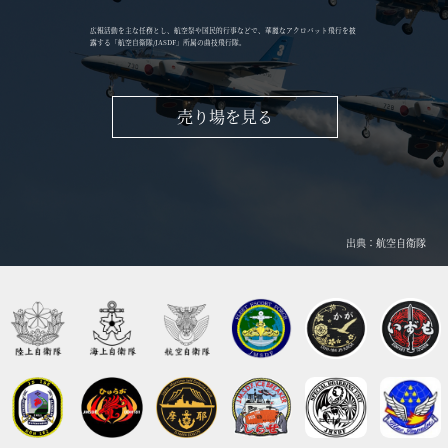
広報活動を主な任務とし、航空祭や国民的行事などで、華麗なアクロバット飛行を披
露する「航空自衛隊/JASDF」所属の曲技飛行隊。
売り場を見る
出典：航空自衛隊