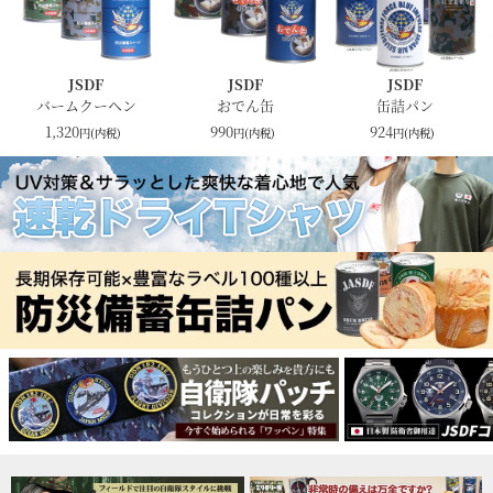
JSDF
JSDF
JSDF
バームクーヘン
おでん缶
缶詰パン
1,320
990
924
円(内税)
円(内税)
円(内税)