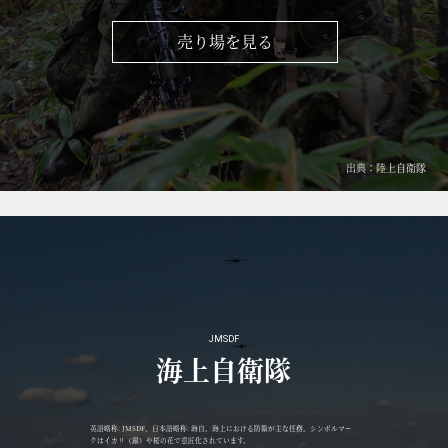
売り場を見る
出典：陸上自衛隊
JMSDF
海上自衛隊
英語略称: JMSDF、日本語略称: 海自。海上における防衛が主な任務。シンボルマー
クはイカリ（錨）や桜の花で意匠化されています。