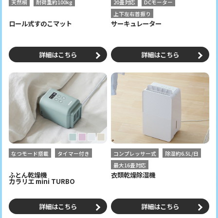
天然桐
耐荷重約100kg
20畳対応
DCモーター
上下左右首振り
ロール式すのこマット
サーキュレーター
詳細はこちら
詳細はこちら
なつモード搭載
タイマー付き
コンプレッサー式
除湿約6.5L/日
最大16畳対応
ふとん乾燥機
衣類乾燥除湿機
カラリエ mini TURBO
詳細はこちら
詳細はこちら