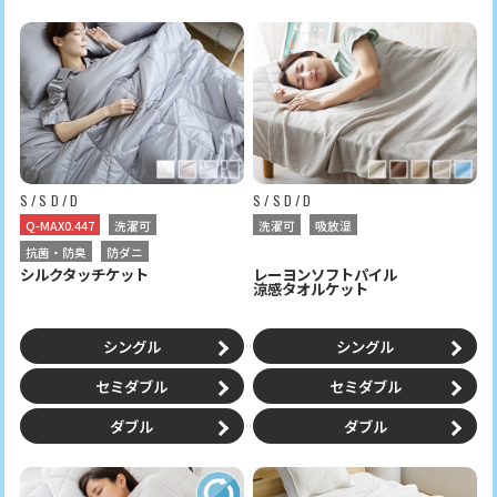
S/SD/D
S/SD/D
Q-MAX0.447
洗濯可
洗濯可
吸放湿
抗菌・防臭
防ダニ
シルクタッチケット
レーヨンソフトパイル
涼感タオルケット
シングル
シングル
セミダブル
セミダブル
ダブル
ダブル