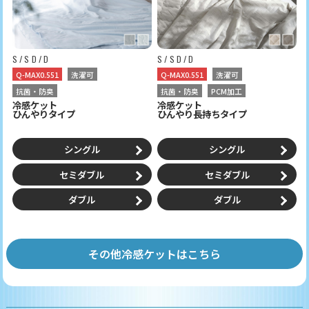
S/SD/D
S/SD/D
Q-MAX0.551
洗濯可
Q-MAX0.551
洗濯可
抗菌・防臭
抗菌・防臭
PCM加工
冷感ケット
冷感ケット
ひんやりタイプ
ひんやり長持ちタイプ
シングル
シングル
セミダブル
セミダブル
ダブル
ダブル
その他冷感ケットはこちら