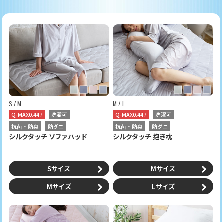
S/M
M/L
Q-MAX0.447
洗濯可
Q-MAX0.447
洗濯可
抗菌・防臭
防ダニ
抗菌・防臭
防ダニ
シルクタッチ ソファパッド
シルクタッチ 抱き枕
Sサイズ
Mサイズ
Mサイズ
Lサイズ