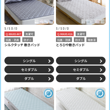
S/SD/D
S/SD/D
Q-MAX0.447
洗濯可
Q-MAX0.416
洗濯可
抗菌・防臭
防ダニ
抗菌・防臭
防ダニ
吸放湿
シルクタッチ 敷きパッド
とろひや敷きパッド
シングル
シングル
セミダブル
セミダブル
ダブル
ダブル