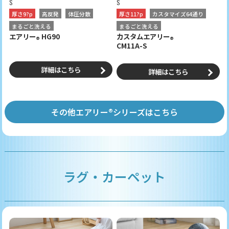
S
S
厚さ9?p
高反発
体圧分散
厚さ11?p
カスタマイズ64通り
まるごと洗える
まるごと洗える
エアリー
HG90
カスタムエアリー
®
®
CM11A-S
詳細はこちら
詳細はこちら
その他エアリー
®
シリーズはこちら
ラグ・カーペット