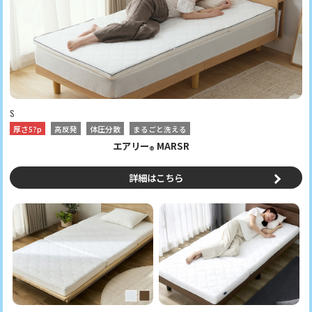
S
厚さ5?p
高反発
体圧分散
まるごと洗える
エアリー
MARSR
®
詳細はこちら