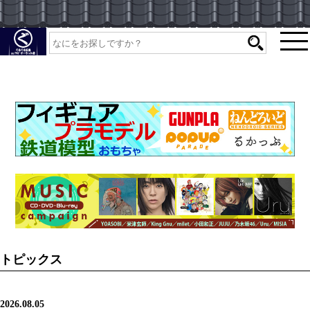
トピックス
2026.08.05