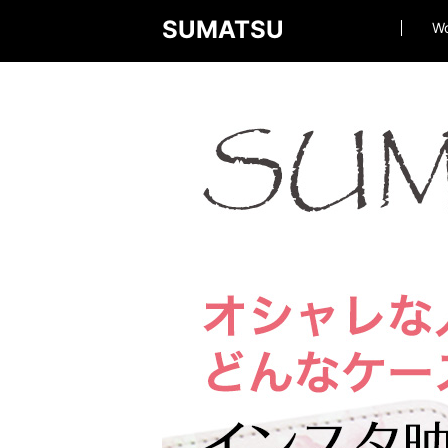
SUMATSU
W