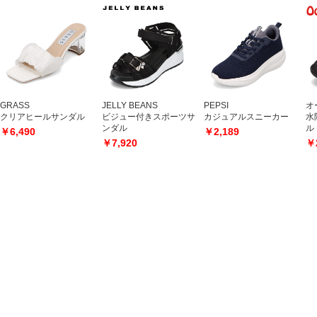
GRASS
JELLY BEANS
PEPSI
オ
クリアヒールサンダル
ビジュー付きスポーツサ
カジュアルスニーカー
水
ンダル
ル
￥6,490
￥2,189
￥7,920
￥