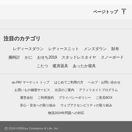
ページトップ
注目のカテゴリ
レディースダウン
レディースニット
メンズダウン
財布
腕時計
かに
おせち2019
スタッドレスタイヤ
スノーボード
こたつ
暖房器具
あったか寝具
au PAY マーケット トップ
はじめてご利用の方
ヘルプ・お問い合わせ
お買いもの補償サービス
出店のご案内
アフィリエイトプログラム
運営会社
ご利用規約
プライバシーポリシー
ご意見BOX
安心・安全への取り組み
ウェブアクセシビリティの取り組み
物流2024年問題への対応
©
2016 KDDI/au Commerce & Life, Inc.