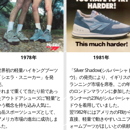
1978年
1981年
世界初の軽量ハイキングブーツ
「Silver Shadow(シルバーシャ
「シエラ・スニーカー」を発
ウ)」の発売により、イギリス
売。
ランニング市場を席巻。この
それまで重くて当たり前であっ
のロンドンマラソンに参加し
たアウトドアシューズに”軽量”と
ランナーの23%がシルバーシャ
いう概念を持ち込み人気に。
ドウを着用していました。
山岳スポーツシューズとして、
翌1982年にはアメリカのFBIか
アメリカ市場の進出に成功しま
直接、軽量で動きやすいユニ
した。
ォームブーツがほしいとの依