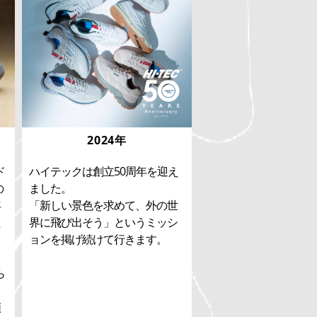
2024年
ド
ハイテックは創立50周年を迎え
の
ました。
年
「新しい景色を求めて、外の世
た
界に飛び出そう」というミッシ
ョンを掲げ続けて行きます。
ら
フ
頼