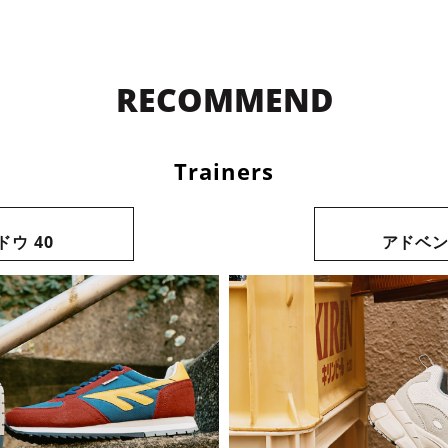
RECOMMEND
Trainers
ウ 40
アドベ