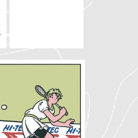
ド
す
く
ア
成