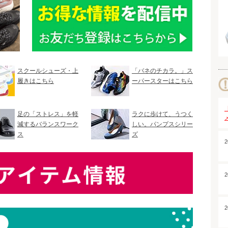
スクールシューズ・上
「バネのチカラ。」ス
履きはこちら
ーパースターはこちら
足の「ストレス」を軽
ラクに歩けて、うつく
減するバランスワーク
しい。パンプスシリー
ス
ズ
2
2
2