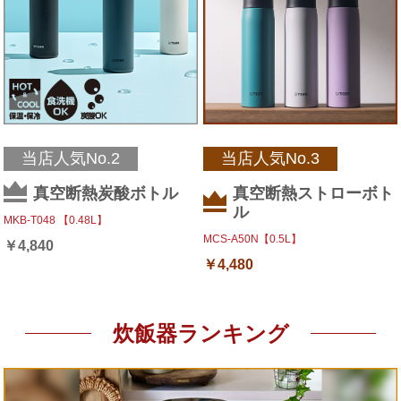
当店人気No.2
当店人気No.3
真空断熱炭酸ボトル
真空断熱ストローボト
ル
MKB-T048 【0.48L】
MCS-A50N【0.5L】
￥
4,840
￥
4,480
炊飯器ランキング