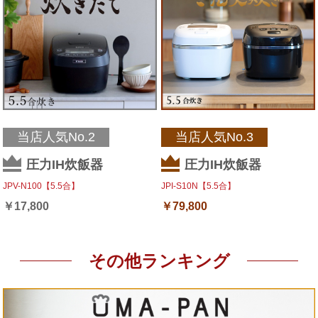
当店人気No.2
当店人気No.3
圧力IH炊飯器
圧力IH炊飯器
JPV-N100【5.5合】
JPI-S10N【5.5合】
￥
17,800
￥
79,800
その他ランキング