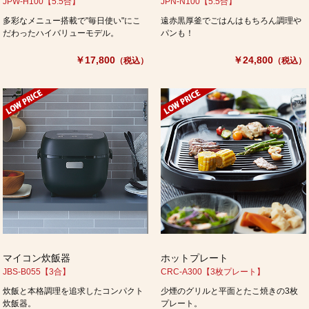
JPW-H100【5.5合】
JPN-N100【5.5合】
多彩なメニュー搭載で"毎日使い"にこ
遠赤黒厚釜でごはんはもちろん調理や
だわったハイバリューモデル。
パンも！
￥17,800
￥24,800
（税込）
（税込）
マイコン炊飯器
ホットプレート
JBS-B055【3合】
CRC-A300【3枚プレート】
炊飯と本格調理を追求したコンパクト
少煙のグリルと平面とたこ焼きの3枚
炊飯器。
プレート。