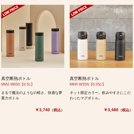
真空断熱ボトル
真空断熱ボトル
MMZ-W050【0.5L】
MKR-W35N【0.35L】
まるで魔法のようなの軽さ。快適な夢
ネット限定カラー。飲みやすさにこだ
重力ボトル
わったマグボトル。
￥3,740
￥3,480
（税込）
（税込）