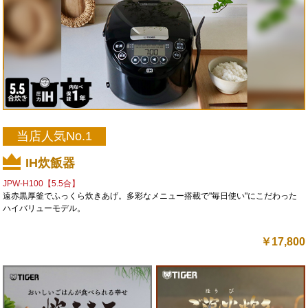
当店人気No.1
IH炊飯器
JPW-H100【5.5合】
遠赤黒厚釜でふっくら炊きあげ。多彩なメニュー搭載で"毎日使い"にこだわった
ハイバリューモデル。
￥
17,800