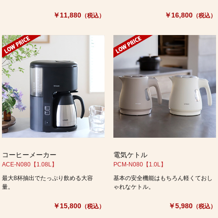
￥11,880
￥16,800
（税込）
（税込）
コーヒーメーカー
電気ケトル
ACE-N080【1.08L】
PCM-N080【1.0L】
最大8杯抽出でたっぷり飲める大容
基本の安全機能はもちろん軽くておし
量。
ゃれなケトル。
￥15,800
￥5,980
（税込）
（税込）