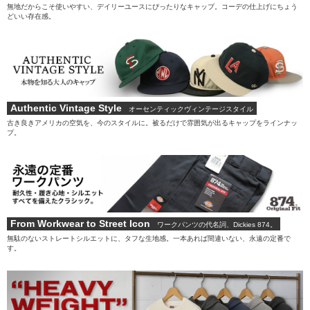
無地だからこそ使いやすい、デイリーユースにぴったりなキャップ。コーデの仕上げにちょう
どいい存在感。
Authentic Vintage Style
オーセンティックヴィンテージスタイル
古き良きアメリカの空気を、今のスタイルに。被るだけで雰囲気が出るキャップをラインナッ
プ。
From Workwear to Street Icon
ワークパンツの代名詞、Dickies 874。
無駄のないストレートシルエットに、タフな生地感。一本あれば間違いない、永遠の定番で
す。