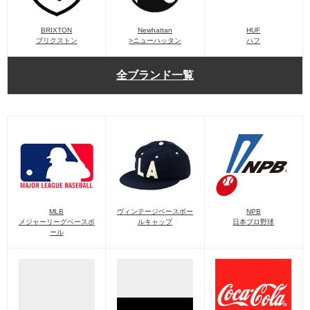
BRIXTON
Newhattan
HUF
ブリクストン
>ニューハッタン
ハフ
全ブランド一覧
MLB
ヴィンテージベースボー
NPB
メジャーリーグベースボ
ルキャップ
日本プロ野球
ール