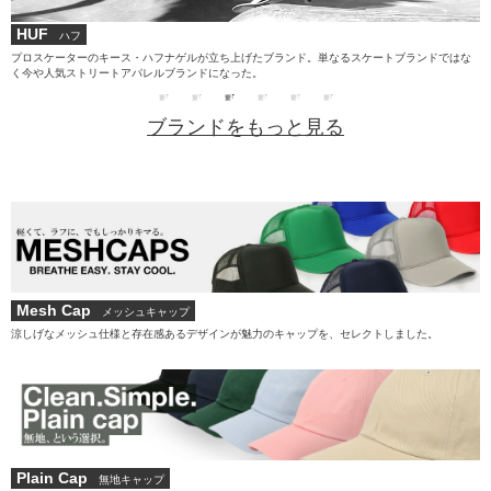
HUF
ハフ
プロスケーターのキース・ハフナゲルが立ち上げたブランド。単なるスケートブランドではな
プ
の
く今や人気ストリートアパレルブランドになった。
ら
ブランドをもっと見る
Mesh Cap
メッシュキャップ
涼しげなメッシュ仕様と存在感あるデザインが魅力のキャップを、セレクトしました。
Plain Cap
無地キャップ