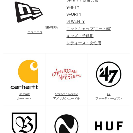
59FIFTY 定番人気！
9FIFTY
9FORTY
9TWENTY
NEWERA
ニットキャップ(ニット帽)
ニューエラ
キッズ・子供用
レディース・女性用
Carhartt
American Needle
47
カーハート
アメリカンニードル
フォーティーセブン