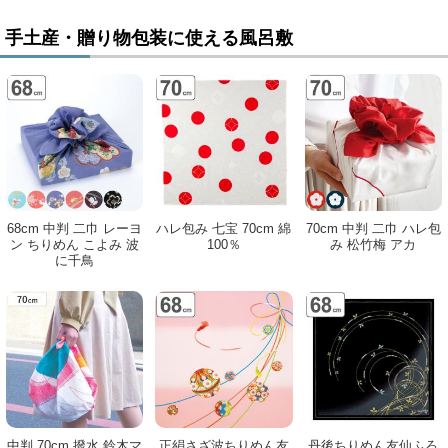
手土産・贈り物包装に使える風呂敷
68cm 中判 二巾 レーヨ
ハレ包み 七宝 70cm 綿
70cm 中判 二巾 ハレ包
ン ちりめん こよみ 波
100％
み 松竹梅 アカ
に千鳥
中判 70cm 撥水 鈴木マ
正絹さざ波ちりめん友
丹後ちりめん友仙ふろ