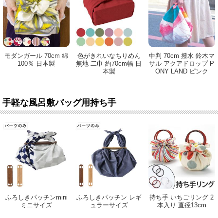
モダンガール 70cm 綿
色がきれいなちりめん
中判 70cm 撥水 鈴木マ
100％ 日本製
無地 二巾 約70cm幅 日
サル アクアドロップ P
本製
ONY LAND ピンク
手軽な風呂敷バッグ用持ち手
ふろしきパッチンmini
ふろしきパッチン レギ
持ち手 いちごリング 2
ミニサイズ
ュラーサイズ
本入り 直径13cm