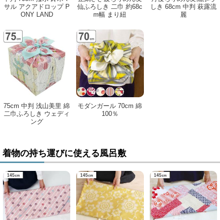
サル アクアドロップ P
仙ふろしき 二巾 約68c
しき 68cm 中判 萩露流
ONY LAND
m幅 まり紐
麗
75cm 中判 浅山美里 綿
モダンガール 70cm 綿
二巾ふろしき ウェディ
100％
ング
着物の持ち運びに使える風呂敷