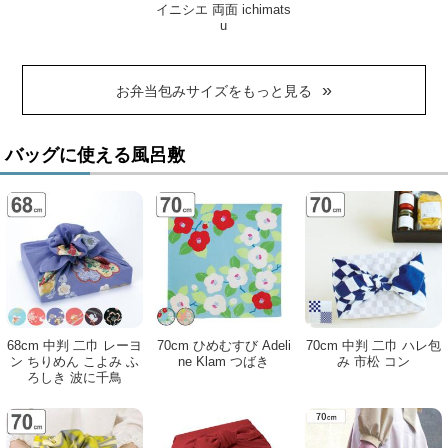
イニシエ 両面 ichimats
u
お弁当包みサイズをもっと見る
バッグに使える風呂敷
68cm 中判 二巾 レーヨ
70cm ひめむすび Adeli
70cm 中判 二巾 ハレ包
ン ちりめん こよみ ふ
ne Klam つばき
み 市松 コン
ろしき 波に千鳥