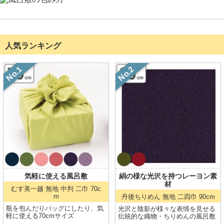
人気ランキング
気軽に使える風呂敷
絹の様な光沢を持つレーヨン素
材
むす美一越 無地
中判 二巾 70c
m
丹後ちりめん 無地
二四巾 90cm
瓶を包んだりバッグにしたり、気
光沢と陰影が様々な表情を見せる
軽に使える70cmサイズ
伝統的な織物・ちりめんの風呂敷