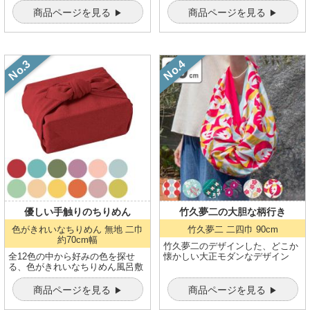
商品ページを見る
商品ページを見る
優しい手触りのちりめん
竹久夢二の大胆な柄行き
色がきれいなちりめん
無地 二巾
竹久夢二
二四巾 90cm
約70cm幅
竹久夢二のデザインした、どこか
全12色の中から好みの色を探せ
懐かしい大正モダンなデザイン
る、色がきれいなちりめん風呂敷
商品ページを見る
商品ページを見る