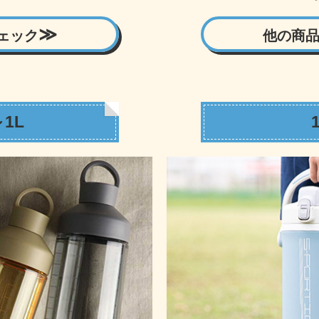
ェック
他の商
～1L