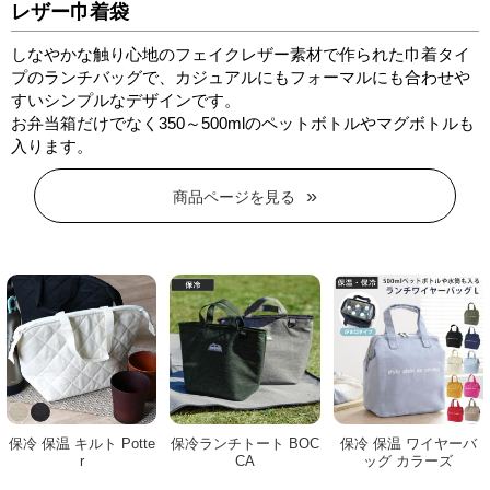
レザー巾着袋
しなやかな触り心地のフェイクレザー素材で作られた巾着タイ
プのランチバッグで、カジュアルにもフォーマルにも合わせや
すいシンプルなデザインです。
お弁当箱だけでなく350～500mlのペットボトルやマグボトルも
入ります。
商品ページを見る
保冷 保温 キルト Potte
保冷ランチトート BOC
保冷 保温 ワイヤーバ
r
CA
ッグ カラーズ