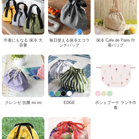
巾着にもなる 保冷 大
毎日使える保冷エコラ
保冷 Cafe de Paris 巾
容量
ンチバッグ
着バッグ
クレンゼ 抗菌 iro iro
EDGE
ポシェブーケ ランチ巾
着