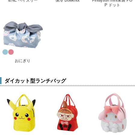
＆NE ペイズリー
保冷 Bowknot
Finlayson mini東袋 PO
P ドット
おにぎり
ダイカット型ランチバッグ