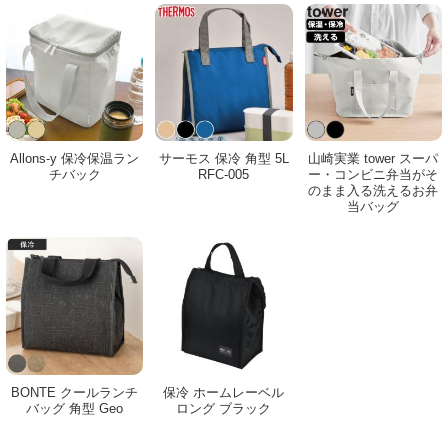
Allons-y 保冷保温ラン
サーモス 保冷 角型 5L
山崎実業 tower スーパ
チバック
RFC-005
ー・コンビニ弁当がそ
のまま入る洗えるお弁
当バッグ
BONTE クールランチ
保冷 ホームレーベル
バッグ 角型 Geo
ロング ブラック