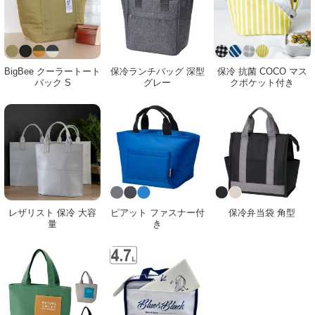
BigBee クーラートート
保冷ランチバッグ 深型
保冷 抗菌 COCO マス
バック S
グレー
クポケット付き
レザリスト 保冷 大容
ピアット ファスナー付
保冷弁当袋 角型
量
き