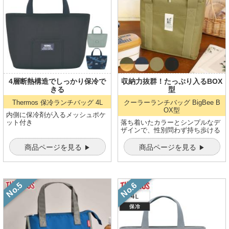
4層断熱構造でしっかり保冷で
収納力抜群！たっぷり入るBOX
きる
型
Thermos 保冷ランチバッグ
4L
クーラーランチバッグ
BigBee B
OX型
内側に保冷剤が入るメッシュポケ
ット付き
落ち着いたカラーとシンプルなデ
ザインで、性別問わず持ち歩ける
商品ページを見る
商品ページを見る