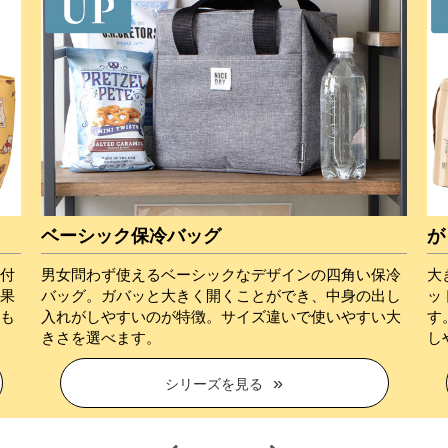
ベーシック保冷バッグ
が
ト付
男女問わず使えるベーシックなデザインの四角い保冷
大
効果
バッグ。ガバッと大きく開くことができ、中身の出し
ッ
にも
入れがしやすいのが特徴。サイズ違いで使いやすい大
す
きさを選べます。
し
シリーズを見る