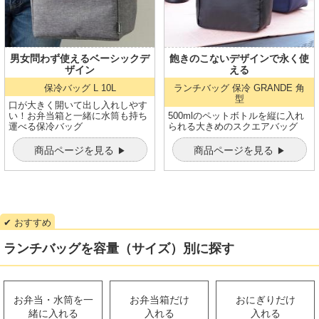
男女問わず使えるベーシックデ
飽きのこないデザインで永く使
ザイン
える
保冷バッグ L
10L
ランチバッグ
保冷 GRANDE 角
型
口が大きく開いて出し入れしやす
い！お弁当箱と一緒に水筒も持ち
500mlのペットボトルを縦に入れ
運べる保冷バッグ
られる大きめのスクエアバッグ
商品ページを見る
商品ページを見る
ランチバッグを容量（サイズ）別に探す
お弁当・水筒を一
お弁当箱だけ
おにぎりだけ
緒に入れる
入れる
入れる