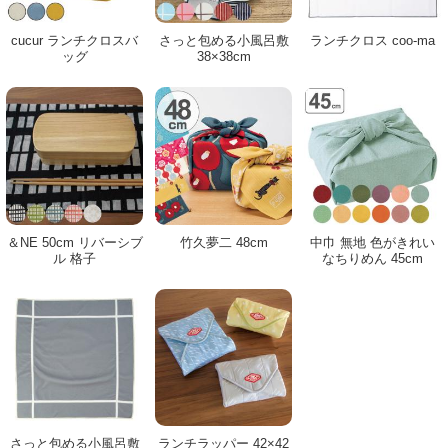
cucur ランチクロスバ
さっと包める小風呂敷
ランチクロス coo-ma
ッグ
38×38cm
＆NE 50cm リバーシブ
竹久夢二 48cm
中巾 無地 色がきれい
ル 格子
なちりめん 45cm
さっと包める小風呂敷
ランチラッパー 42×42