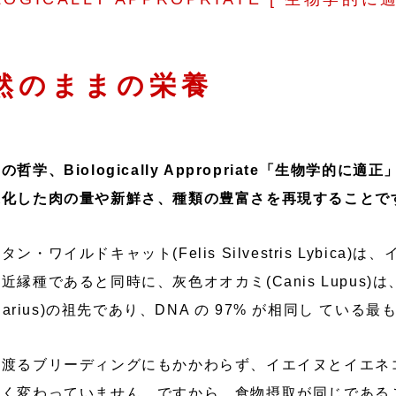
然のままの栄養
の哲学、Biologically Appropriate「生物学
進化した肉の量や新鮮さ、種類の豊富さを再現することで
ン・ワイルドキャット(Felis Silvestris Lybica)は、イエネ
近縁種であると同時に、灰色オオカミ(Canis Lupus)は、
iliarius)の祖先であり、DNA の 97% が相同し てい
に渡るブリーディングにもかかわらず、イエイヌとイエネ
全く変わっていません。ですから、食物摂取が同じである