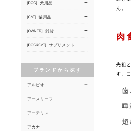
ん。
肉
先祖
す。
歯
唾
短