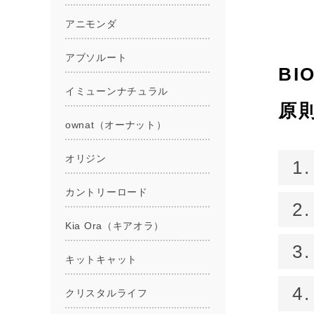
BI
原
1
2
3
4