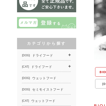
BI
[
BIO