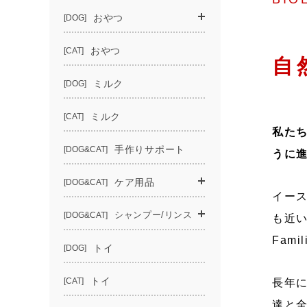
自
私たち
うに
イースタ
も近い
Fam
長年
達と