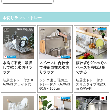
水切りラック・トレー
水捨て不要！吸収
スペースに合わせ
幅わずか20cmでス
して乾く水切りラ
て伸縮自在の水切
ペースを有効活用
ック
りラック
できる
珪藻土トレー付き K
シンク渡し 珪藻土
珪藻土トレー付き
AWAKI スライド式
トレー付き KAWAKI
スリムタイプ 幅20c
60.5～105cm
m KAWAKI