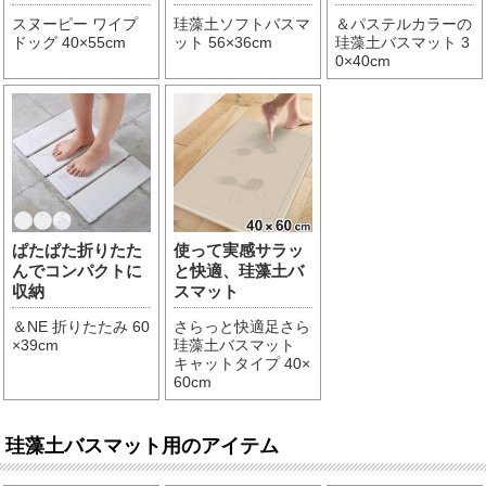
スヌーピー ワイプ
珪藻土ソフトバスマ
＆パステルカラーの
ドッグ 40×55cm
ット 56×36cm
珪藻土バスマット 3
0×40cm
ぱたぱた折りたた
使って実感サラッ
んでコンパクトに
と快適、珪藻土バ
収納
スマット
＆NE 折りたたみ 60
さらっと快適足さら
×39cm
珪藻土バスマット
キャットタイプ 40×
60cm
珪藻土バスマット用のアイテム