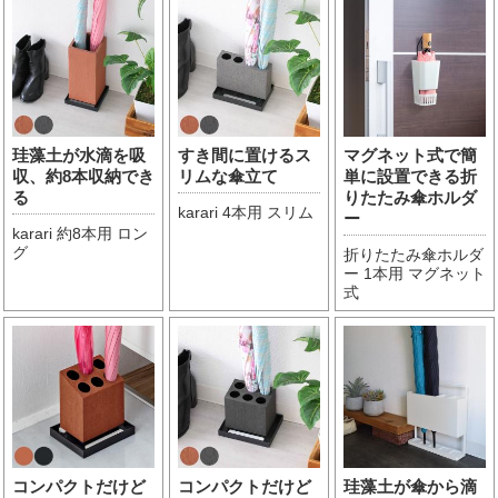
珪藻土が水滴を吸
すき間に置けるス
マグネット式で簡
収、約8本収納でき
リムな傘立て
単に設置できる折
る
りたたみ傘ホルダ
karari 4本用 スリム
ー
karari 約8本用 ロン
グ
折りたたみ傘ホルダ
ー 1本用 マグネット
式
コンパクトだけど
コンパクトだけど
珪藻土が傘から滴