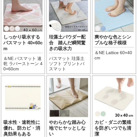
しっかり吸水する
珪藻土パウダー配
爽やかな色とシン
バスマット 40×60c
合 踏んだ瞬間驚
プルな格子模様
m
きの吸水力
＆NE Lattice 60×40
cm
＆NE バスマット 速
バスマット 珪藻土
乾 ラバーストーン 4
ソフト プリントバ
0×60cm
スマット
吸水性・速乾性に
やわらかな踏み心
カビ・ダニの繁殖
優れ、防カビ・消
地でヒヤッとしな
を防ぎいつでも清
臭効果もある
い
潔