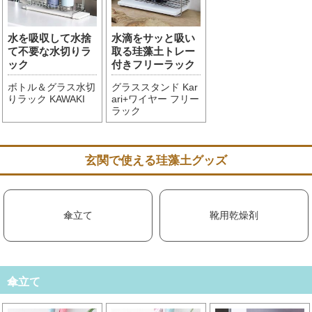
水を吸収して水捨
水滴をサッと吸い
て不要な水切りラ
取る珪藻土トレー
ック
付きフリーラック
ボトル＆グラス水切
グラススタンド Kar
りラック KAWAKI
ari+ワイヤー フリー
ラック
玄関で使える珪藻土グッズ
傘立て
靴用乾燥剤
傘立て