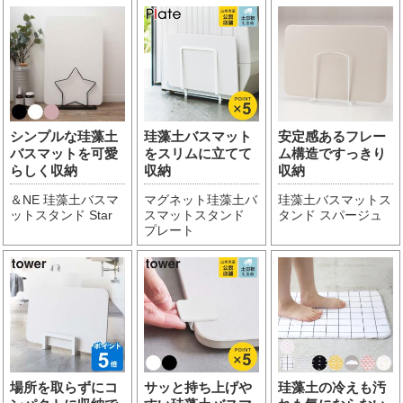
シンプルな珪藻土
珪藻土バスマット
安定感あるフレー
バスマットを可愛
をスリムに立てて
ム構造ですっきり
らしく収納
収納
収納
＆NE 珪藻土バスマ
マグネット珪藻土バ
珪藻土バスマットス
ットスタンド Star
スマットスタンド
タンド スパージュ
プレート
場所を取らずにコ
サッと持ち上げや
珪藻土の冷えも汚