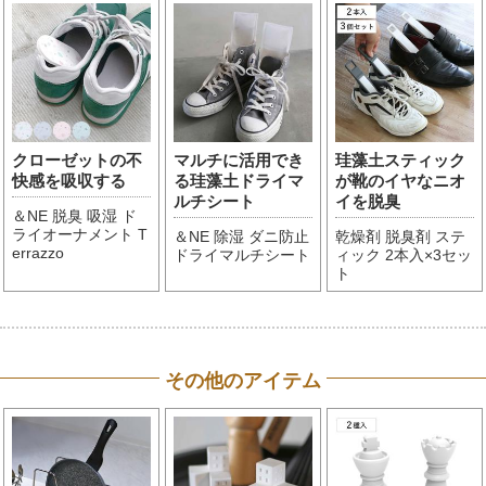
クローゼットの不
マルチに活用でき
珪藻土スティック
快感を吸収する
る珪藻土ドライマ
が靴のイヤなニオ
ルチシート
イを脱臭
＆NE 脱臭 吸湿 ド
ライオーナメント T
＆NE 除湿 ダニ防止
乾燥剤 脱臭剤 ステ
errazzo
ドライマルチシート
ィック 2本入×3セッ
ト
その他のアイテム