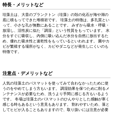
特長・メリットなど
珪藻土は、大昔のプランクトン（珪藻）の殻の化石が海や湖の
底に積もってできた堆積岩です。
珪藻土の特徴は、多孔質とい
って、小さな孔が無数にあることです。
みずから吸水・呼吸・
放湿し、活性炭に似た「調湿」という性質をもっています。
水
分をすぐに吸収し、内側に吸い込んだ水分を自然に放出するた
め、優れた吸水性と速乾性をもっているといわれます。
菌やカ
ビが繁殖する場所がなく、カビやダニなどが発生しにくいのも
特徴です。
注意点・デメリットなど
人気の珪藻土のバスマットを使ってみて合わなかったために使
うのをやめてしまう方もいます。
調湿効果を保つために削るメ
ンテナンスが必要なため、洗うより手間に感じる方もいるよう
です。
冬場は珪藻土のバスマットのひんやりとした感触が寒く
感じる時もあるという意見もあります。
割れやすいため、落と
してヒビが入ることもありますので、取り扱いには注意が必要