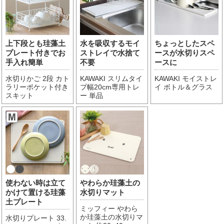
上下段とも珪藻土
水を吸収するモイ
ちょっとしたスペ
プレート付きでお
ストレイで水捨て
ースが水切りスペ
手入れ簡単
不要
ースに
水切りかご 2段 カト
KAWAKI スリムタイ
KAWAKI モイストレ
ラリーポケット付き
プ幅20cm専用トレ
イ ボトル＆グラス
スキット
ー 単品
使わない時は立て
やわらか珪藻土の
かけて置ける珪藻
水切りマット
土プレート
ミッフィー やわら
か珪藻土の水切りマ
水切りプレート 33.