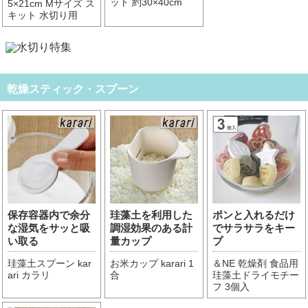
ット 約30×40cm
5×21cm Mサイズ ス
キット 水切り用
乾燥スティック・スプーン
保存容器内で余分
珪藻土を利用した
ポンと入れるだけ
な湿気をサッと吸
調湿効果のある計
でサラサラをキー
い取る
量カップ
プ
珪藻土スプーン kar
お米カップ karari 1
＆NE 乾燥剤 食品用
ari カラリ
合
珪藻土ドライモチー
フ 3個入