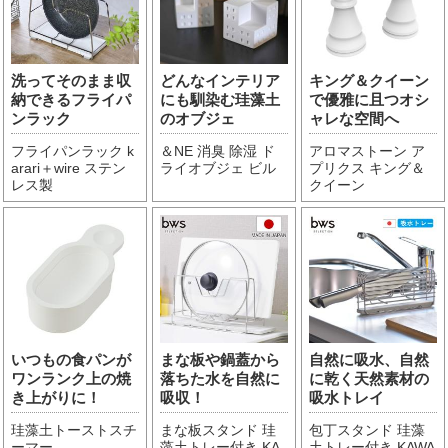
洗ってそのまま収
どんなインテリア
キング＆クイーン
納できるフライパ
にも馴染む珪藻土
で優雅に且つオシ
ンラック
のオブジェ
ャレな空間へ
フライパンラック k
＆NE 消臭 除湿 ド
アロマストーン ア
arari＋wire ステン
ライオブジェ ビル
プリクス キング＆
レス製
クイーン
いつもの食パンが
まな板や鍋蓋から
自然に吸水、自然
ワンランク上の焼
落ちた水を自然に
に乾く天然素材の
き上がりに！
吸収！
吸水トレイ
珪藻土トーストスチ
まな板スタンド 珪
包丁スタンド 珪藻
ーマー
藻土トレー付き KA
土トレー付き KAWA